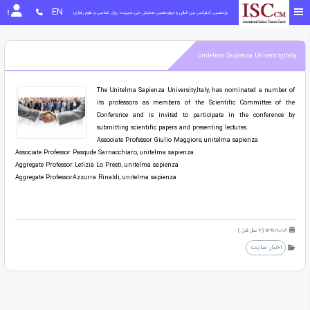
EN
یازدهمین کنفرانس بین المللی و چهاردهمین همایش ملی مدیریت، روان شناسی و علوم رفتاری
Unitelma Sapienza University,Italy
The Unitelma Sapienza University,Italy, has nominated a number of
its professors as members of the Scientific Committee of the
Conference and is invited to participate in the conference by
submitting scientific papers and presenting lectures.
Associate Professor Giulio Maggiore, unitelma sapienza
Associate Professor Pasqude Sarnacchiaro, unitelma sapienza
Aggregate Professor Letizia Lo Presti, unitelma sapienza
Aggregate ProfessorAzzurra Rinaldi, unitelma sapienza
1398/10/08 (3 سال قبل )
اخبار سایت