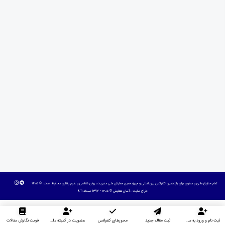
تمام حقوق مادی و معنوی برای یازدهمین کنفرانس بین المللی و چهاردهمین همایش ملی مدیریت، روان شناسی و علوم رفتاری محفوظ است. © ۱۴۰۵
طراح سایت :
آسان همایش
© ۱۴۰۵ - 1392 نسخه 9.11
ثبت نام و ورود به سایت
ثبت مقاله جدید
محورهای کنفرانس
عضویت در کمیته علمی داوران
فرمت نگارش مقالات