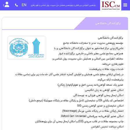
EN
یازدهمین کنفرانس بین المللی و چهاردهمین همایش ملی مدیریت، روان شناسی و علوم رفتاری
برگزارکنندگان دانشگاهی
برگزارکنندگان دانشگاهی
مؤسسه پژوهشی مدیریت مدبر با مشارکت دانشگاه جامع
علمی‌کاربردی مرکز اسلامشهر به عنوان برگزارکنندگان دانشگاهی، و با
همراهی مجامع علمی معتبر داخلی و خارجی، برگزارکننده ادوار
مختلف کنفرانس بین المللی و همایش ملی مدیریت، روان شناسی و
علوم رفتاری می‌باشد.
خدمات ویژه مقالات پذیرفته‌شده
در راستای ارتقای سطح علمی همایش و افزایش گستره انتشار علمی آثار، خدمات زیر برای تمامی مقالات
پذیرفته‌شده ارائه می‌گردد:
صدور یک نسخه گواهی‌نامه رسمی، اصل و هولوگرام‌دار( رایگان)
امکان صدور گواهی به زبان انگلیسی
امکان ارسال پستی گواهی فیزیکی به نویسندگان
اختصاص کد یکتای COI و نمایه‌سازی کامل و رایگان مقاله در پایگاه سیویلیکا (مرجع دانش)
امکان نمایه‌سازی و صدور گواهی رسمی SID
انتشار رایگان مقالات در پایگاه علمی نورمگز (Noormags)
امکان صدور گواهی‌نامه بین‌المللی Oxford Cert Universal
چاپ مجموعه مقالات در قالب سی‌دی (CD) و امکان ارسال پستی آن برای پژوهشگران
امکان دریافت تندیس کنفرانس