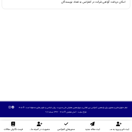
امکان دریافت گواهی شرکت در کنفرانس به تعداد نویسندگان
تمام حقوق مادی و معنوی برای یازدهمین کنفرانس بین المللی و چهاردهمین همایش ملی مدیریت، روان شناسی و علوم رفتاری محفوظ است. © ۱۴۰۵
طراح سایت :
آسان همایش
© ۱۴۰۵ - 1392 نسخه 9.11
ثبت نام و ورود به سایت
ثبت مقاله جدید
محورهای کنفرانس
عضویت در کمیته علمی داوران
فرمت نگارش مقالات