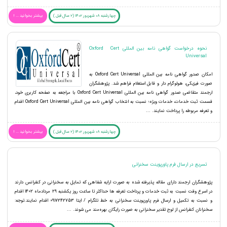
چهارشنبه 08 شهریور 1402 (2 سال قبل )
بیشتر بخوانید ... !
نحوه درخواست گواهی نامه بین المللی Oxford Cert
Universal
امکان صدور گواهی نامه بین المللی Oxford Cert Universal به
صورت فیزیکی، هولوگرام دار و قابل استعلام فراهم شد. پژوهشگران
ارجمند متقاضی صدور گواهی نامه بین المللی Oxford Cert Universal با مراجعه به صفحه کاربری خود،
قسمت ثبت خدمات، خدمات ویژه؛ نسبت به انتخاب گواهی نامه بین المللی Oxford Cert Universal اقدام
و تعرفه مربوطه را پرداخت نمایند. ...
چهارشنبه 08 شهریور 1402 (2 سال قبل )
بیشتر بخوانید ... !
تسریع در ارسال فرم پاورپوینت سخنرانی
پژوهشگران ارجمند دارای مقاله پذیرفته شده به صورت ارایه شفاهی که تمایل به سخنرانی در کنفرانس دارند
در اسرع وقت نسبت به ثبت خدمات و پرداخت تعرفه ها حداکثر تا ساعت روز یکشنبه 29 مردادماه 1402 اقدام
و نسبت به تکمیل و ارسال فرم پاورپوینت سخنرانی به خط تلگرام / ایتا 0917242753 اقدام نمایند.توجه:
سخنرانان کنفرانس از لوح تقدیر سخنرانی به صورت رایگان بهره‌مند می شوند. ...