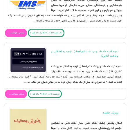
اطلاعیه مهم برای نویسندگان مقالات بدین‌وسیله به اطلاع
پژوهشگران و نویسندگان محترم می‌رساند:ارسال گواهی‌نامه‌های
فیزیکی هولوگرام‌دار و لوح فشرده مجموعه مقالات کنفرانس‌ها صرفاً
پس از پرداخت هزینه ارسال پستی امکان‌پذیر می‌باشد.خواهشمند است به‌منظور تسریع در دریافت مدارک
خود، نسبت به واریز تعرفه پستی از طریق پنل کاربری، بخش «خدمات ویژه» و انتخا ...
یک شنبه 23 آذر 1404 (7 ماه قبل )
بیشتر بخوانید ... !
نحوه ثبت خدمات و پرداخت تعرفه‌ها (با توجه به اختلال در
پرداخت آنلاین)
نحوه ثبت خدمات و پرداخت تعرفه‌ها (با توجه به اختلال در پرداخت
آنلاین) الف) ثبت خدمات 1. ورود به سامانه: نویسنده مقاله وارد
صفحه کاربری خود شود. 2. انتخاب خدمات: روی گزینه «ثبت خدمات» کلیک کنید. * ابتدا نوع ثبت‌نام را
انتخاب کنید. * در صورتی که بیش از یک مقاله ارسال کرده‌اید، در مقابل عنوان هر مقاله، ب ...
دوشنبه 10 آذر 1404 (8 ماه قبل )
بیشتر بخوانید ... !
پذیرش چکیده
امکان پذیرش چکیده مقاله، بدون ارسال مقاله کامل به کنفرانس
فراهم شد.پژوهشگران ارجمند نسبت به ثبت کامل مقاله یا صرفا