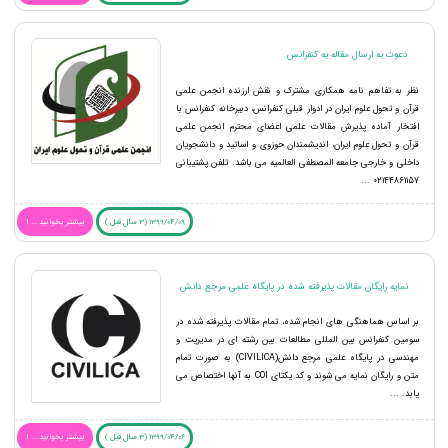
دعوت به ارسال مقاله به کنفرانس
نظر به تفاهم نامه همکاری مشترک و نقش ارزنده انجمن علمی
قرآن و تحول علوم ایران در ادوار قبلی کنفرانس، دبیرخانه کنفرانس با
افتخار آماده پذیرش مقالات علمی اعضای محترم انجمن علمی
قرآن و تحول علوم ایران، اندیشمندان حوزوی و اساتید و دانشجویان
داخلی و خارجی جامعه المصطفی العالمیه می باشد. تلفن پشتیبانی
02144861157 ...
1399/04/09 (3 سال قبل )
بیشتر بخوانید ... !
نمایه رایگان مقالات پذیرفته شده در پایگاه علمی مرجع دانش
بر اساس هماهنگی های انجام شده، تمام مقالات پذیرفته شده در
سومین کنفرانس بین المللی مطالعات بین رشته ای در مدیریت و
مهندسی در پایگاه علمی مرجع دانش(CIVILICA) به صورت تمام
متن و رایگان نمایه می شوند و کد یکتای COI به آنها اختصاص می
یابد. ...
1399/04/06 (3 سال قبل )
بیشتر بخوانید ... !