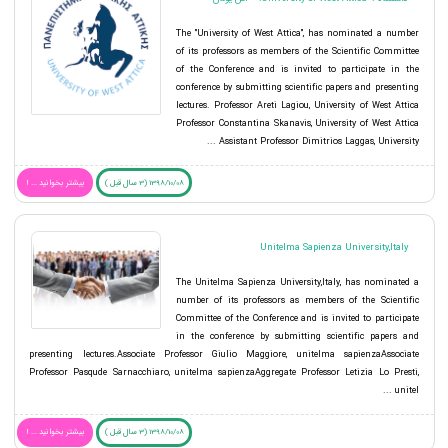
The "University of West Attica", has nominated a number
of its professors as members of the Scientific Committee
of the Conference and is invited to participate in the
conference by submitting scientific papers and presenting
lectures. Professor Areti Lagiou, University of West Attica
Professor Constantina Skanavis, University of West Attica
Assistant Professor Dimitrios Laggas, University ...
1398/10/08 (3 سال قبل )
بیشتر بخوانید ... !
Unitelma Sapienza University,Italy
The Unitelma Sapienza University,Italy, has nominated a
number of its professors as members of the Scientific
Committee of the Conference and is invited to participate
in the conference by submitting scientific papers and
presenting lectures.Associate Professor Giulio Maggiore, unitelma sapienzaAssociate
Professor Pasqude Sarnacchiaro, unitelma sapienzaAggregate Professor Letizia Lo Presti,
unitel ...
1398/10/08 (3 سال قبل )
بیشتر بخوانید ... !