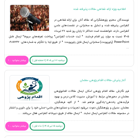
اطلاعیه ویژه ارائه شفاهی مقالات پذیرفته شده
نویسندگان محترم، پژوهشگرانی که مقاله آنان برای ارائه شفاهی در
کنفرانس پذیرفته شده و تمایل به سخنرانی در نشست‌های علمی
کنفرانس دارند، خواهشمند است حداکثر تا پایان روز شنبه ۲۷ تیرماه
۱۴۰۵ نسبت به موارد زیر اقدام فرمایند: * ثبت خدمات کنفرانس* پرداخت تعرفه‌های مربوط* ارسال فایل
PowerPoint (پاورپوینت) سخنرانی ارسال فایل پاورپوینت: * از طریق ایتا یا تلگرام به شماره‌های: 09017242
...
دوشنبه 22 تیر 1405 (3 هفته قبل )
بیشتر بخوانید ... !
آغاز پذیرش مقالات اقدام پژوهی معلمان
فرم نگارش مقاله اقدام پژوهی امکان ارسال مقالات اقدام‌پژوهی
معلمان در محورهای مرتبط با آموزش، مدیریت کلاس درس و بهبود
فرآیندهای یاددهی–یادگیری فراهم شد. * از کلیه فرهنگیان،
معلمان، مدیران و پژوهشگران دعوت می‌شود تجربیات و دستاوردهای علمی–عملی خود را برای داوری و انتشار
در مجموعه مقالات کنفرانس ارسال نمایند. * ارسال مقاله از طریق دبیرخانه کنفرانس فعال می‌باشد. ...
دوشنبه 15 تیر 1405 (1 ماه قبل )
بیشتر بخوانید ... !