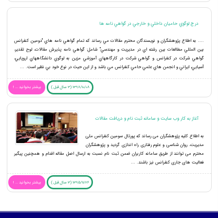
درج لوگوي حاميان داخلي و خارجي در گواهي نامه ها
.... به اطلاع پژوهشگران و نويسندگان محترم مقالات مي رساند كه تمام گواهي نامه هاي "دومين كنفرانس
بين المللي مطالعات بين رشته اي در مديريت و مهندسي" شامل: گواهي نامه پذيرش مقالات، لوح تقدير،
گواهي شركت در كنفرانس و گواهي شركت در كارگاههاي آموزشي مزين به لوگوي دانشگاههاي اروپايي،
آسيايي، ايراني و انجمن هاي علمي حامي كنفرانس مي باشد و از اين حيث در نوع خود بي نظير است. ...
1398/10/08 (3 سال قبل )
بیشتر بخوانید ... !
آغاز به کار وب سایت و سامانه ثبت نام و دریافت مقالات
به اطلاع کلیه پژوهشگران می رساند که پورتال سومين كنفرانس ملی
مديريت، روان شناسی و علوم رفتاری راه اندازی گردید و پژوهشگران
محترم می توانند از طریق سامانه کاربران ضمن ثبت نام نسبت به ارسال اصل مقاله اقدام و همچنین پیگیر
فعالیت های جاری کنفرانس نیز باشند. ...
1395/11/26 (3 سال قبل )
بیشتر بخوانید ... !