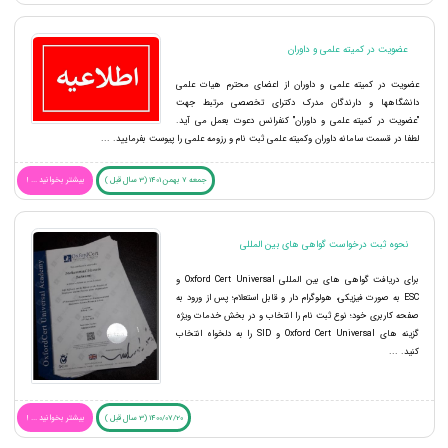
عضویت در کمیته علمی و داوران
عضویت در کمیته علمی و داوران از اعضای محترم هیات علمی
دانشگاهها و دارندگان مدرک دکترای تخصصی مرتبط جهت
"عضویت در کمیته علمی و داوران" کنفرانس دعوت بعمل می آید.
لطفا در قسمت سامانه داوران وکمیته علمی ثبت نام و رزومه علمی را پیوست بفرمایید. ...
جمعه 7 بهمن 1401 (3 سال قبل )
بیشتر بخوانید ... !
نحوه ثبت درخواست گواهی های بین المللی
برای دریافت گواهی های بین المللی Oxford Cert Universal و
ESC به صورت فیزیکی، هولوگرام دار و قابل استعلام؛ پس از ورود به
صفحه کاربری خود؛ نوع ثبت نام را انتخاب و در بخش خدمات ویژه
گزینه های Oxford Cert Universal و SID را به دلخواه انتخاب
کنید. ...
1400/07/20 (3 سال قبل )
بیشتر بخوانید ... !