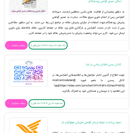
امکان صدور گواهی زودهنگام
به منظور پشتیبانی از فعالیت های علمی محققین ارجمند، دبیرخانه
کنفرانس پس از انجام داوری سریع مقالات، مبادرت به صدور گواهی
پذیرش زودهنگام جهت استفاده از مزایای پذیرش مقاله در مراجع ذی ربط می نماید. به این منظور متقاضی
پس از ثبت نام در سایت کنفرانس و بارگذاری فایل ورد مقاله در صفحه کاربری، مقاله بلافاصله برای داوری
ارسال می شود. کاربر می تواند وضعیت پذیرش یا عدم پذیرش مقاله خود را در صفحه کاربر ...
یک شنبه 23 مرداد 1401 (3 سال قبل )
بیشتر بخوانید ... !
کانال رسمی اطلاع رسانی در ایتا
جهت اطلاع از آخرین اخبار، فراخوان‌ها و اطلاعیه‌های کنفرانس‌ها، در
کانال رسمی ما عضو شوید: modiratmodaber@
(https://eitaa.com/joinchat/1747845480Cc6aa647d2b)لطفاً
این اطلاعیه را با دوستان و همکاران خود به اشتراک بگذارید.
سه شنبه 30 دی 1404 (6 ماه قبل )
بیشتر بخوانید ... !
نحوه پرداخت تعرفه ارسال گواهی فیزیکی هولوگرام دار