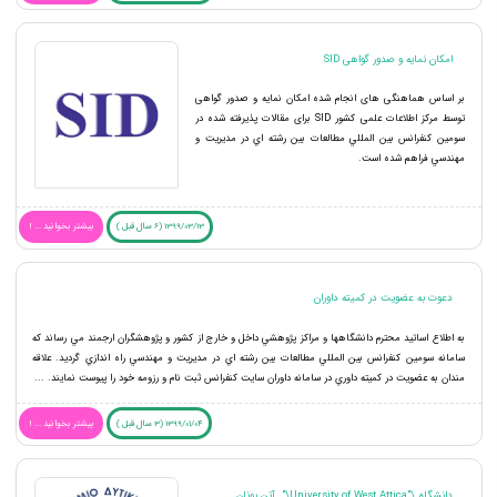
امکان نمایه و صدور گواهی SID
بر اساس هماهنگی های انجام شده امکان نمایه و صدور گواهی
توسط مرکز اطلاعات علمی کشور SID برای مقالات پذیرفته شده در
سومين كنفرانس بين المللي مطالعات بين رشته اي در مديريت و
مهندسي فراهم شده است.
1399/03/13 (6 سال قبل )
بیشتر بخوانید ... !
دعوت به عضويت در كميته داوران
به اطلاع اساتيد محترم دانشگاهها و مراكز پژوهشي داخل و خارج از كشور و پژوهشگران ارجمند مي رساند كه
سامانه سومين كنفرانس بين المللي مطالعات بين رشته اي در مديريت و مهندسي راه اندازي گرديد. علاقه
مندان به عضويت در كميته داوري در سامانه داوران سايت كنفرانس ثبت نام و رزومه خود را پيوست نمايند. ...
1399/01/04 (3 سال قبل )
بیشتر بخوانید ... !
دانشگاه \"University of West Attica\" آتن يونان