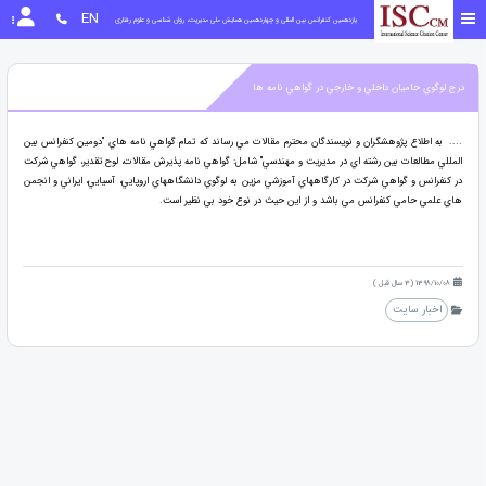
EN
یازدهمین کنفرانس بین المللی و چهاردهمین همایش ملی مدیریت، روان شناسی و علوم رفتاری
درج لوگوي حاميان داخلي و خارجي در گواهي نامه ها
.... به اطلاع پژوهشگران و نويسندگان محترم مقالات مي رساند كه تمام گواهي نامه هاي "دومين كنفرانس بين
المللي مطالعات بين رشته اي در مديريت و مهندسي" شامل: گواهي نامه پذيرش مقالات، لوح تقدير، گواهي شركت
در كنفرانس و گواهي شركت در كارگاههاي آموزشي مزين به لوگوي دانشگاههاي اروپايي، آسيايي، ايراني و انجمن
هاي علمي حامي كنفرانس مي باشد و از اين حيث در نوع خود بي نظير است.
1398/10/08 (3 سال قبل )
اخبار سایت