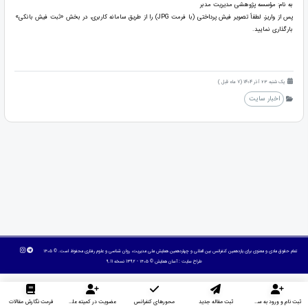
به نام: مؤسسه پژوهشی مدیریت مدبر
پس از واریز، لطفاً تصویر فیش پرداختی (با فرمت JPG) را از طریق سامانه کاربری، در بخش «ثبت فیش بانکی»
بارگذاری نمایید.
یک شنبه 23 آذر 1404 (7 ماه قبل )
اخبار سایت
تمام حقوق مادی و معنوی برای یازدهمین کنفرانس بین المللی و چهاردهمین همایش ملی مدیریت، روان شناسی و علوم رفتاری محفوظ است. © ۱۴۰۵
طراح سایت :
آسان همایش
© ۱۴۰۵ - 1392 نسخه 9.11
ثبت نام و ورود به سایت
ثبت مقاله جدید
محورهای کنفرانس
عضویت در کمیته علمی داوران
فرمت نگارش مقالات