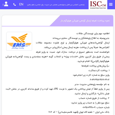
EN
یازدهمین کنفرانس بین المللی و چهاردهمین همایش ملی مدیریت، روان شناسی و علوم رفتاری
نحوه پرداخت تعرفه ارسال گواهی فیزیکی هولوگرام دار
اطلاعیه مهم برای نویسندگان مقالات
بدین‌وسیله به اطلاع پژوهشگران و نویسندگان محترم می‌رساند:
ارسال گواهی‌نامه‌های فیزیکی هولوگرام‌دار و لوح فشرده مجموعه مقالات
کنفرانس‌ها صرفاً پس از پرداخت هزینه ارسال پستی امکان‌پذیر می‌باشد.
خواهشمند است به‌منظور تسریع در دریافت مدارک خود، نسبت به واریز تعرفه
پستی از طریق پنل کاربری، بخش «خدمات ویژه» و انتخاب گزینه «هزینه بسته‌بندی و پست گواهی‌نامه فیزیکی
هولوگرام‌دار (الزامی)» اقدام فرمایید.
ب) روش‌های پرداخت تعرفه‌ها
1. پرداخت کارت‌به‌کارت
واریز مبلغ به شماره کارت زیر انجام شود:
6037-9918-9966-6907
به نام: مؤسسه پژوهشی مدیریت مدبر
پس از واریز، لطفاً از فیش پرداختی یک تصویر با فرمت JPG تهیه کرده و از طریق سامانه کاربری، در بخش «ثبت
فیش بانکی» بارگذاری و ارسال نمایید.
2. پرداخت از طریق شماره حساب
مبلغ موردنظر را به حساب زیر واریز نمایید:
شماره حساب: 0109503991009
بانک ملی ایران – شعبه لاله تهران (شهید قاسم سلیمانی) – کد 702