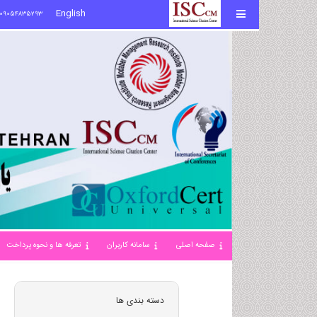
English
09054835293
صفحه اصلی
سامانه کاربران
تعرفه ها و نحوه پرداخت
دسته بندی ها