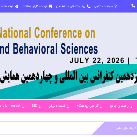
سوالات متداول
برگزارکنندگان دانشگاهی
فرمت نگارش مقالات
ثبت مقاله 
راهنمای جامع
گواهی زودهنگام
کمیته داوران
SID
ert Universal
کمیته های علمی