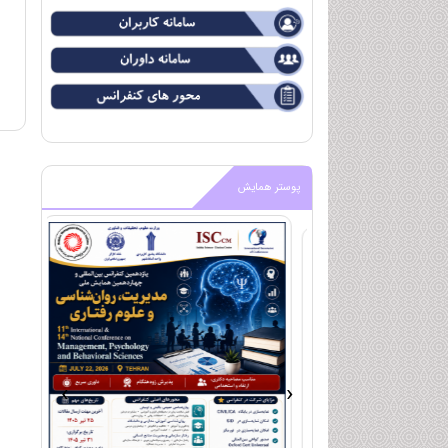
پوستر همایش
›
‹